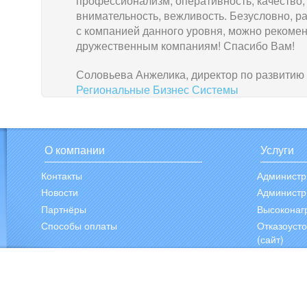
профессионализм, оперативность, качество,
внимательность, вежливость. Безусловно, р
с компанией данного уровня, можно рекоме
дружественным компаниям! Спасибо Вам!
Соловьева Анжелика, директор по развитию
Региональные Бизнес Системы
О компании
Услуги
Контакты
Администр
Новости
Администр
Партнёры
Высоконаг
Способы оплаты
Отказоуст
(сайт)