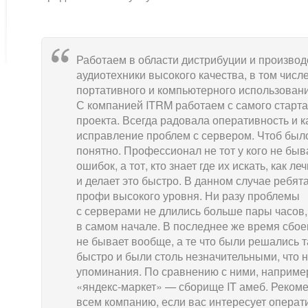
Работаем в области дистрибуции и производ
аудиотехники высокого качества, в том числе
портативного и компьютерного использовани
С компанией ITRM работаем с самого старт
проекта. Всегда радовала оперативность и к
исправление проблем с сервером. Чтоб был
понятно. Профессионал не тот у кого не быв
ошибок, а тот, кто знает где их искать, как ле
и делает это быстро. В данном случае ребят
профи высокого уровня. Ни разу проблемы
с серверами не длились больше пары часов,
в самом начале. В последнее же время сбое
не бывает вообще, а те что были решались т
быстро и были столь незначительными, что н
упоминания. По сравнению с ними, наприме
«яндекс-маркет» — сборище IT амеб. Реком
всем компанию, если вас интересует операт