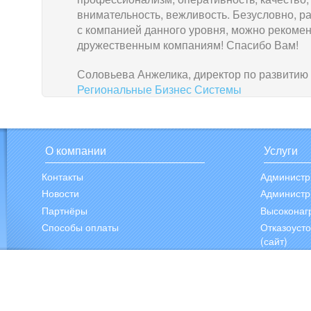
внимательность, вежливость. Безусловно, р
с компанией данного уровня, можно рекоме
дружественным компаниям! Спасибо Вам!
Соловьева Анжелика, директор по развитию
Региональные Бизнес Системы
О компании
Услуги
Контакты
Администр
Новости
Администр
Партнёры
Высоконаг
Способы оплаты
Отказоуст
(сайт)