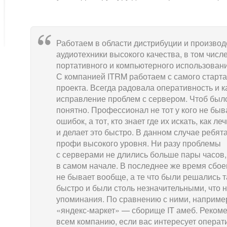
Работаем в области дистрибуции и производ
аудиотехники высокого качества, в том числе
портативного и компьютерного использовани
С компанией ITRM работаем с самого старт
проекта. Всегда радовала оперативность и к
исправление проблем с сервером. Чтоб был
понятно. Профессионал не тот у кого не быв
ошибок, а тот, кто знает где их искать, как ле
и делает это быстро. В данном случае ребят
профи высокого уровня. Ни разу проблемы
с серверами не длились больше пары часов,
в самом начале. В последнее же время сбое
не бывает вообще, а те что были решались т
быстро и были столь незначительными, что н
упоминания. По сравнению с ними, наприме
«яндекс-маркет» — сборище IT амеб. Реком
всем компанию, если вас интересует операт